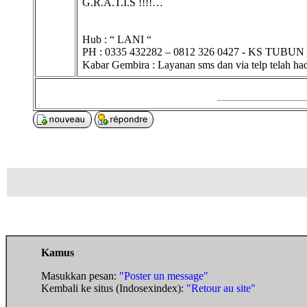
G.R.A.T.I.S !!!!…
Hub : “ LANI “
PH : 0335 432282 – 0812 326 0427 - KS TUBUN 
Kabar Gembira : Layanan sms dan via telp telah ha
Kamus
Masukkan pesan:
"Poster un message"
Kembali ke situs (Indosexindex):
"Retour au site"