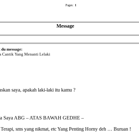
Pages:
1
Message
t du message:
a Cantik Yang Menanti Lelaki
skan saya, apakah laki-laki itu kamu ?
arena Saya ABG – ATAS BAWAH GEDHE –
t Terapi, sms yang nikmat, etc Yang Penting Horny deh … Buruan !