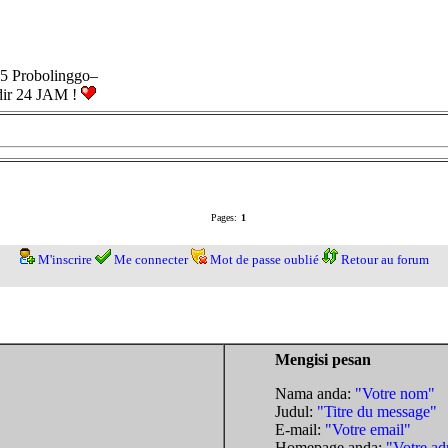
5 Probolinggo–
dir 24 JAM !
Pages:
1
M'inscrire
Me connecter
Mot de passe oublié
Retour au forum
Mengisi pesan
Nama anda:
"Votre nom"
Judul:
"Titre du message"
E-mail:
"Votre email"
Homepage anda:
"Votre ad