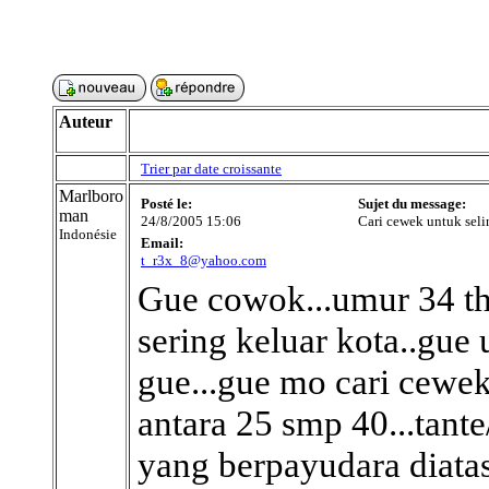
Auteur
Trier par date croissante
Marlboro
Posté le:
Sujet du message:
man
24/8/2005 15:06
Cari cewek untuk sel
Indonésie
Email:
t_r3x_8@yahoo.com
Gue cowok...umur 34 thn.
sering keluar kota..gu
gue...gue mo cari cewe
antara 25 smp 40...tante
yang berpayudara diatas