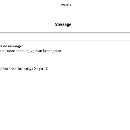
Pages:
1
Message
et du message:
i ce, tante bandung yg mau kehangatan
tan bisa hubungi Saya !!!