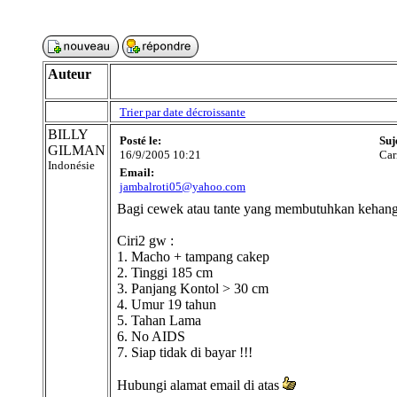
Auteur
Trier par date décroissante
BILLY
Posté le:
Suj
GILMAN
16/9/2005 10:21
Car
Indonésie
Email:
jambalroti05@yahoo.com
Bagi cewek atau tante yang membutuhkan kehanga
Ciri2 gw :
1. Macho + tampang cakep
2. Tinggi 185 cm
3. Panjang Kontol > 30 cm
4. Umur 19 tahun
5. Tahan Lama
6. No AIDS
7. Siap tidak di bayar !!!
Hubungi alamat email di atas