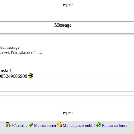
Pages:
1
Message
 du message:
 Cewek Palangkaraya 4 mL
nisku!
n 085249606908
Pages:
1
M'inscrire
Me connecter
Mot de passe oublié
Retour au forum