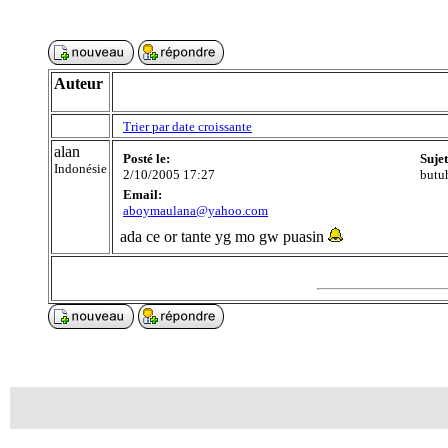
Auteur
Trier par date croissante
alan
Posté le:
Suje
Indonésie
2/10/2005 17:27
butu
Email:
aboymaulana@yahoo.com
ada ce or tante yg mo gw puasin