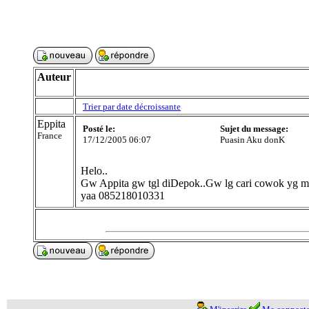
Auteur
Trier par date décroissante
Eppita
Posté le:
Sujet du message:
France
17/12/2005 06:07
Puasin Aku donK
Helo..
Gw Appita gw tgl diDepok..Gw lg cari cowok yg ma
yaa 085218010331