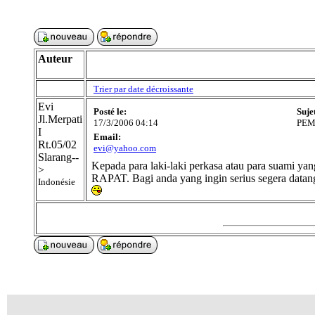
Auteur
Trier par date décroissante
Evi
Posté le:
Suje
Jl.Merpati
17/3/2006 04:14
PEM
I
Email:
Rt.05/02
evi@yahoo.com
Slarang--
Kepada para laki-laki perkasa atau para suam
>
RAPAT. Bagi anda yang ingin serius segera data
Indonésie