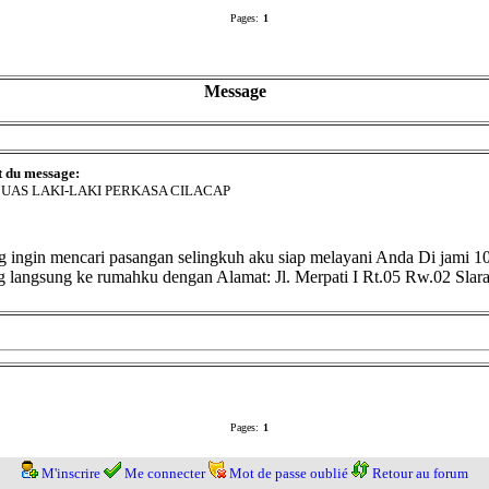
Pages:
1
Message
t du message:
UAS LAKI-LAKI PERKASA CILACAP
i yang ingin mencari pasangan selingkuh aku siap melayani Anda
ng langsung ke rumahku dengan Alamat: Jl. Merpati I Rt.05 Rw.02 Sl
Pages:
1
M'inscrire
Me connecter
Mot de passe oublié
Retour au forum