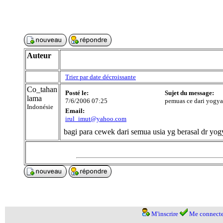
Auteur
Trier par date décroissante
Co_tahan
Posté le:
Sujet du message:
lama
7/6/2006 07:25
pemuas ce dari yogya
Indonésie
Email:
irul_imut@yahoo.com
bagi para cewek dari semua usia yg berasal dr yo
M'inscrire
Me connecte