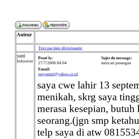
Auteur
Trier par date décroissante
yani
Posté le:
Sujet du message:
Indonésie
27/7/2006 04:04
mencari pasangan
Email:
suryanitri@yahoo.co.id
saya cwe lahir 13 septe
menikah, skrg saya ting
merasa kesepian, butuh 
seorang.(jgn smp ketah
telp saya di atw 08155