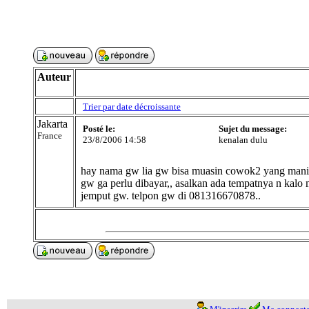
Auteur
Trier par date décroissante
Jakarta
Posté le:
Sujet du message:
France
23/8/2006 14:58
kenalan dulu
hay nama gw lia gw bisa muasin cowok2 yang mani
gw ga perlu dibayar,, asalkan ada tempatnya n kalo
jemput gw. telpon gw di 081316670878..