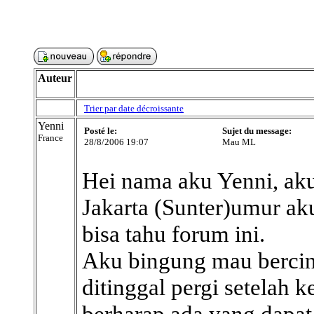
Auteur
Trier par date décroissante
Yenni
Posté le:
Sujet du message:
France
28/8/2006 19:07
Mau ML
Hei nama aku Yenni, aku
Jakarta (Sunter)umur ak
bisa tahu forum ini.
Aku bingung mau bercint
ditinggal pergi setelah 
berharap ada yang dapa