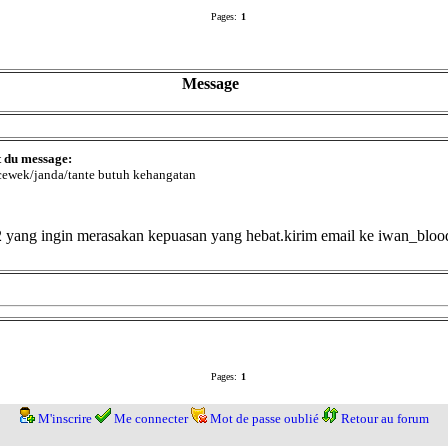
Pages:
1
Message
t du message:
 cewek/janda/tante butuh kehangatan
e2 yang ingin merasakan kepuasan yang hebat.kirim email ke iwan_bl
Pages:
1
M'inscrire
Me connecter
Mot de passe oublié
Retour au forum