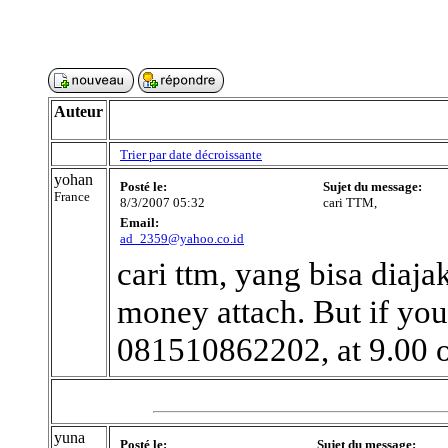
Auteur
Trier par date décroissante
yohan
Posté le:
Sujet du message:
France
8/3/2007 05:32
cari TTM,
Email:
ad_2359@yahoo.co.id
cari ttm, yang bisa diaja
money attach. But if you
081510862202, at 9.00 o'
yuna
Posté le:
Sujet du message: