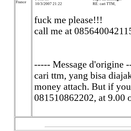
France
10/3/2007 21:22
RE: cari TTM,
fuck me please!!!
call me at 08564004211
----- Message d'origine --
cari ttm, yang bisa diaja
money attach. But if you
081510862202, at 9.00 o'