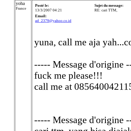
yoha
Posté le:
Sujet du message:
France
13/3/2007 04:21
RE: cari TTM,
Email:
ad_2379@yahoo.co.id
yuna, call me aja yah...
----- Message d'origine --
fuck me please!!!
call me at 08564004211
----- Message d'origine --
cari ttm, yang bisa diaja