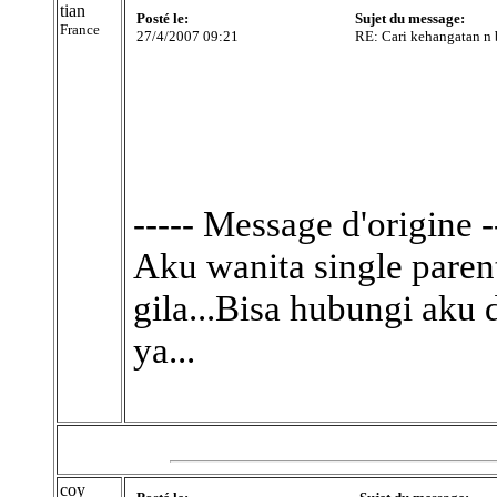
tian
Posté le:
Sujet du message:
France
27/4/2007 09:21
RE: Cari kehangatan n 
----- Message d'origine -
Aku wanita single parent
gila...Bisa hubungi aku
ya...
coy