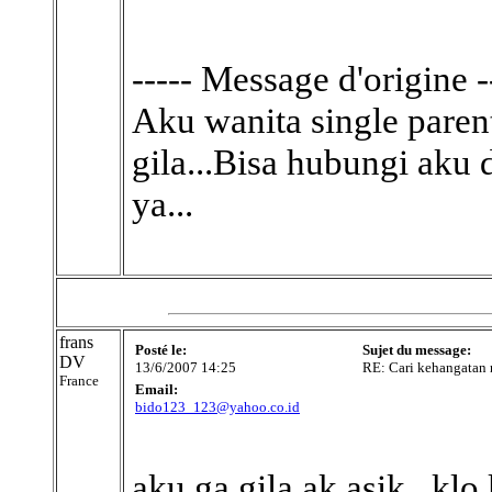
----- Message d'origine -
Aku wanita single parent
gila...Bisa hubungi aku
ya...
frans
Posté le:
Sujet du message:
DV
13/6/2007 14:25
RE: Cari kehangatan n
France
Email:
bido123_123@yahoo.co.id
aku ga gila,ak asik...klo