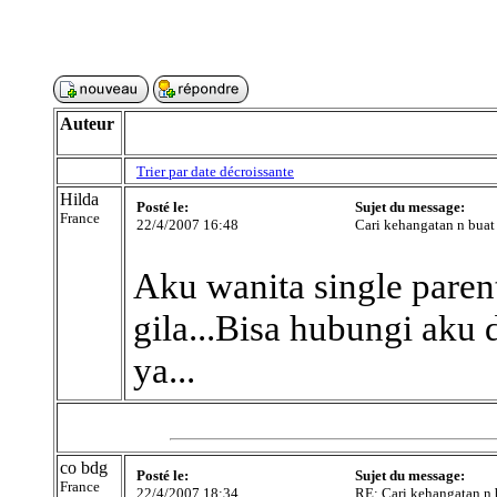
Auteur
Trier par date décroissante
Hilda
Posté le:
Sujet du message:
France
22/4/2007 16:48
Cari kehangatan n buat 
Aku wanita single parent
gila...Bisa hubungi aku
ya...
co bdg
Posté le:
Sujet du message:
France
22/4/2007 18:34
RE: Cari kehangatan n 