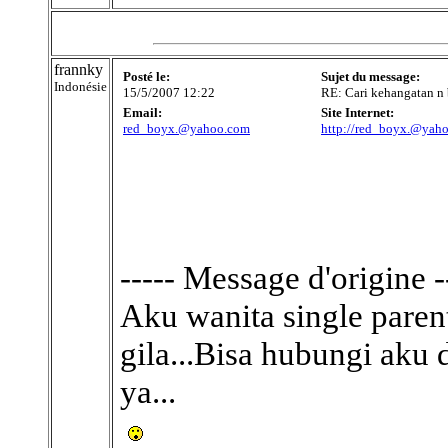
frannky
Posté le:
Sujet du message:
Indonésie
15/5/2007 12:22
RE: Cari kehangatan n 
Email:
Site Internet:
red_boyx.@yahoo.com
http://red_boyx.@yah
----- Message d'origine -
Aku wanita single parent
gila...Bisa hubungi aku
ya...