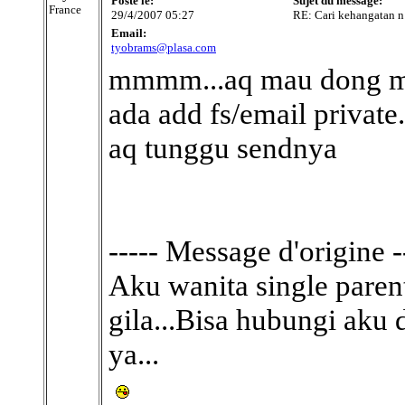
Posté le:
Sujet du message:
France
29/4/2007 05:27
RE: Cari kehangatan n 
Email:
tyobrams@plasa.com
mmmm...aq mau dong m
ada add fs/email private
aq tunggu sendnya
----- Message d'origine -
Aku wanita single parent
gila...Bisa hubungi aku
ya...