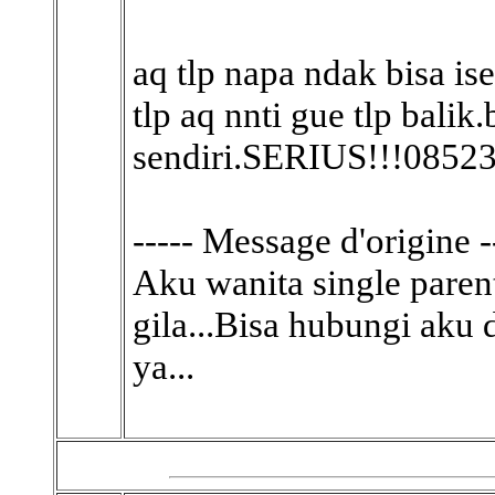
aq tlp napa ndak bisa is
tlp aq nnti gue tlp balik.
sendiri.SERIUS!!!0852
----- Message d'origine -
Aku wanita single parent
gila...Bisa hubungi aku
ya...