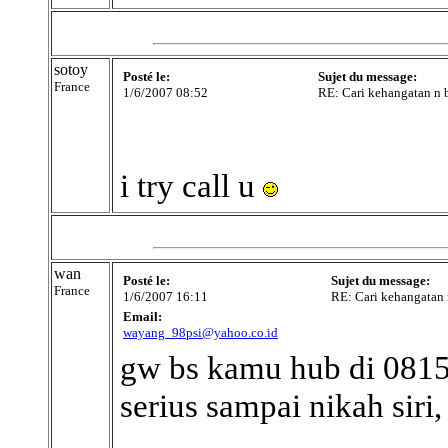
sotoy
Posté le:
Sujet du message:
France
1/6/2007 08:52
RE: Cari kehangatan n b
i try call u
wan
Posté le:
Sujet du message:
France
1/6/2007 16:11
RE: Cari kehangatan 
Email:
wayang_98psi@yahoo.co.id
gw bs kamu hub di 0815
serius sampai nikah siri