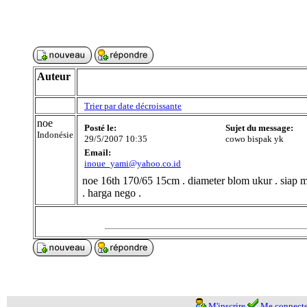
Auteur
Trier par date décroissante
noe
Posté le:
Sujet du message:
Indonésie
29/5/2007 10:35
cowo bispak yk
Email:
inoue_yami@yahoo.co.id
noe 16th 170/65 15cm . diameter blom ukur . siap 
. harga nego .
M'inscrire
Me connecte