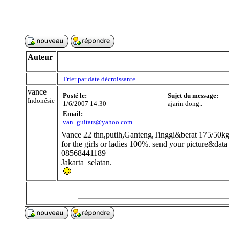
Auteur
Trier par date décroissante
vance
Posté le:
Sujet du message:
Indonésie
1/6/2007 14:30
ajarin dong..
Email:
van_guitars@yahoo.com
Vance 22 thn,putih,Ganteng,Tinggi&berat 175/50kg,
for the girls or ladies 100%. send your picture&dat
08568441189
Jakarta_selatan.