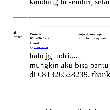
kandung lu sendiri, sel
alan
Posté le:
Sujet du message:
France
9/6/2007 19:27
RE: Tlongin aq donk!!
Email:
@yahoo.com
halo jg indri....
mungkin aku bisa bantu
di 081326528239. thank