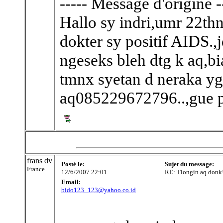
----- Message d'origine -
Hallo sy indri,umr 22thn
dokter sy positif AIDS.
ngeseks bleh dtg k aq,b
tmnx syetan d neraka yg 
aq085229672796..,gue 
frans dv
Posté le:
Sujet du message:
France
12/6/2007 22:01
RE: Tlongin aq donk
Email:
bido123_123@yahoo.co.id