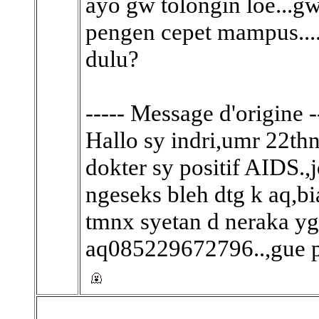
ayo gw tolongin loe...g
pengen cepet mampus....
dulu?
----- Message d'origine -
Hallo sy indri,umr 22thn
dokter sy positif AIDS.
ngeseks bleh dtg k aq,b
tmnx syetan d neraka yg 
aq085229672796..,gue 