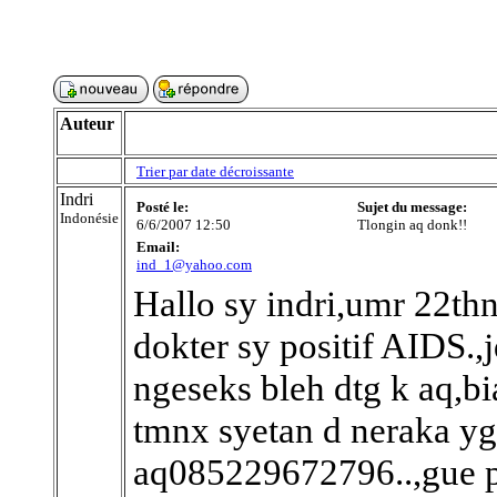
Auteur
Trier par date décroissante
Indri
Posté le:
Sujet du message:
Indonésie
6/6/2007 12:50
Tlongin aq donk!!
Email:
ind_1@yahoo.com
Hallo sy indri,umr 22thn
dokter sy positif AIDS.
ngeseks bleh dtg k aq,b
tmnx syetan d neraka yg 
aq085229672796..,gue 