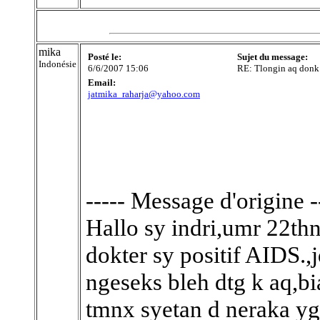
mika
Posté le:
Sujet du message:
Indonésie
6/6/2007 15:06
RE: Tlongin aq donk
Email:
jatmika_raharja@yahoo.com
----- Message d'origine -
Hallo sy indri,umr 22thn
dokter sy positif AIDS.
ngeseks bleh dtg k aq,b
tmnx syetan d neraka yg 