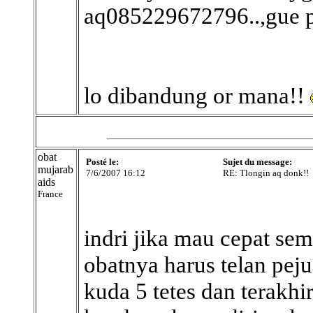
aq085229672796..,gue 
lo dibandung or mana!!
obat
Posté le:
Sujet du message:
mujarab
7/6/2007 16:12
RE: Tlongin aq donk!!
aids
France
indri jika mau cepat se
obatnya harus telan peju 
kuda 5 tetes dan terakhi