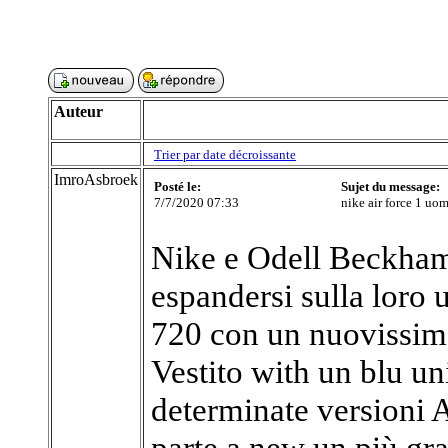
Auteur
Trier par date décroissante
ImroAsbroek
Posté le:
Sujet du message:
7/7/2020 07:33
nike air force 1 uom
Nike e Odell Beckham J
espandersi sulla loro 
720 con un nuovissimo
Vestito with un blu uni
determinate versioni
parte a new un più gr