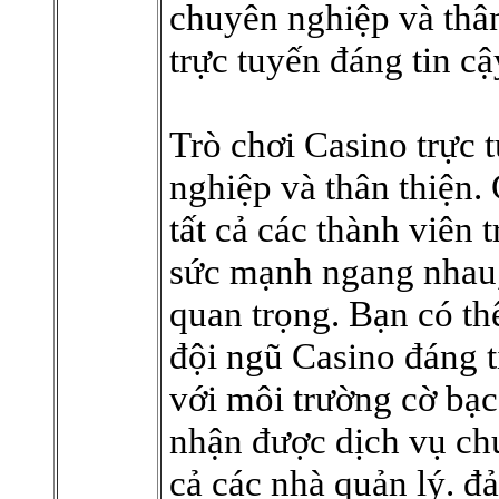
chuyên nghiệp và thân
trực tuyến đáng tin cậ
Trò chơi Casino trực 
nghiệp và thân thiện. 
tất cả các thành viên
sức mạnh ngang nhau, 
quan trọng. Bạn có th
đội ngũ Casino đáng 
với môi trường cờ bạc
nhận được dịch vụ chu
cả các nhà quản lý. đ