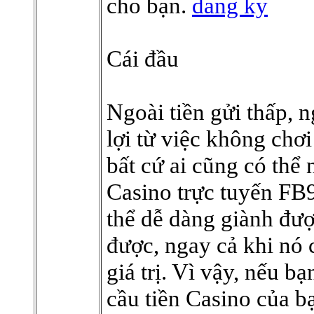
cho bạn.
dang ky
Cái đầu
Ngoài tiền gửi thấp, 
lợi từ việc không chơi
bất cứ ai cũng có thể
Casino trực tuyến FB9
thể dễ dàng giành đượ
được, ngay cả khi nó c
giá trị. Vì vậy, nếu 
cầu tiền Casino của b