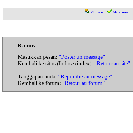
M'inscrire
Me connecte
Kamus
Masukkan pesan:
"Poster un message"
Kembali ke situs (Indosexindex):
"Retour au site"
Tanggapan anda:
"Répondre au message"
Kembali ke forum:
"Retour au forum"