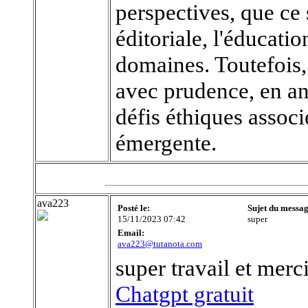
perspectives, que ce s
éditoriale, l'éducati
domaines. Toutefois, 
avec prudence, en ant
défis éthiques associ
émergente.
ava223
Posté le:
Sujet du messag
15/11/2023 07:42
super
Email:
ava223@tutanota.com
super travail et merc
Chatgpt gratuit