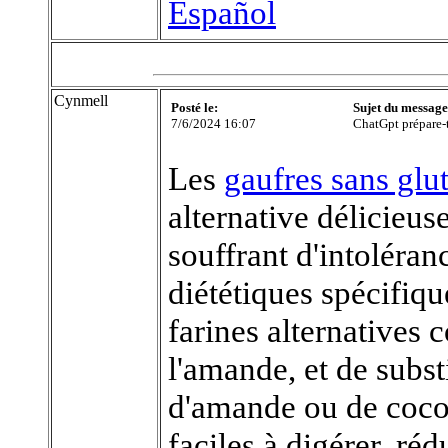
Español
Cynmell
Posté le:
Sujet du message
7/6/2024 16:07
ChatGpt prépare-t-
Les
gaufres sans glut
alternative délicieus
souffrant d'intoléran
diététiques spécifique
farines alternatives 
l'amande, et de substit
d'amande ou de coco.
faciles à digérer, réd