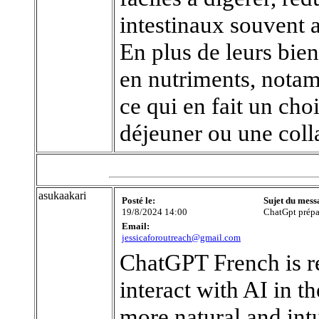
intestinaux souvent a
En plus de leurs bienf
en nutriments, notam
ce qui en fait un choi
déjeuner ou une colla
asukaakari
Posté le:
Sujet du mess
19/8/2024 14:00
ChatGpt prépar
Email:
jessicaforoutreach@gmail.com
ChatGPT French is r
interact with AI in t
more natural and intu