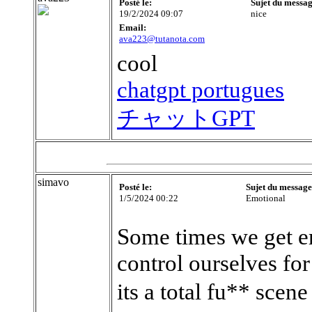
Posté le:
Sujet du messag
19/2/2024 09:07
nice
Email:
ava223@tutanota.com
cool
chatgpt portugues
チャットGPT
simavo
Posté le:
Sujet du message
1/5/2024 00:22
Emotional
Some times we get e
control ourselves for
its a total fu** scen