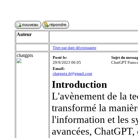
Auteur
Trier par date décroissante
chatgptx
Posté le:
Sujet du messa
29/9/2023 06:05
ChatGPT Francais
Email:
chatgptx.fr@gmail.com
Introduction
L'avènement de la t
transformé la manièr
l'information et les 
avancées, ChatGPT, 