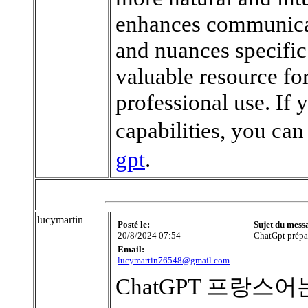
enhances communicat
and nuances specific
valuable resource fo
professional use. If y
capabilities, you ca
gpt
.
lucymartin
Posté le:
Sujet du mess
20/8/2024 07:54
ChatGpt prépare
Email:
lucymartin76548@gmail.com
ChatGPT 프랑스