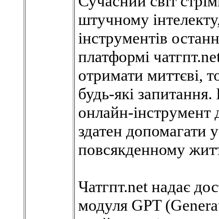
Сучасний світ стрім
штучному інтелекту
інструментів останн
платформі чатгпт.ne
отримати миттєві, то
будь-які запитання.
онлайн-інструмент 
здатен допомагати у
повсякденному житт
Чатгпт.net надає д
модуля GPT (Generati