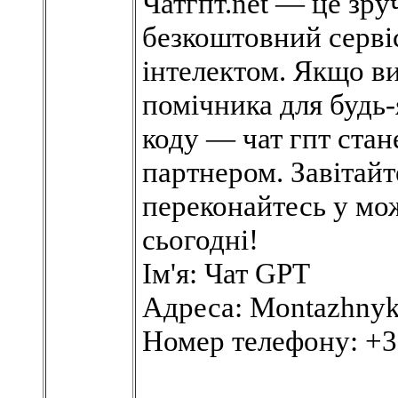
Чатгпт.net — це зру
безкоштовний серві
інтелектом. Якщо в
помічника для будь-
коду — чат гпт ста
партнером. Завітайте
переконайтесь у мо
сьогодні!
Ім'я: Чат GPT
Адреса: Montazhnyki
Номер телефону: +