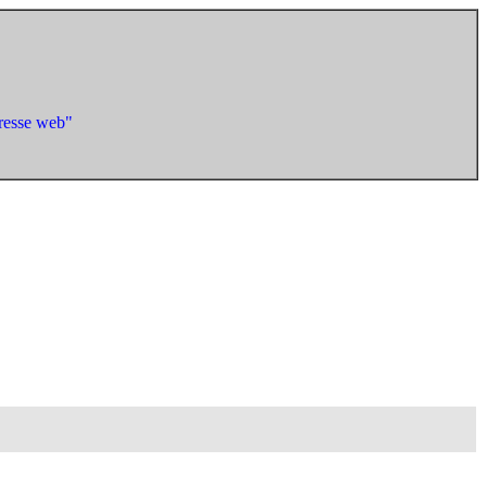
resse web"