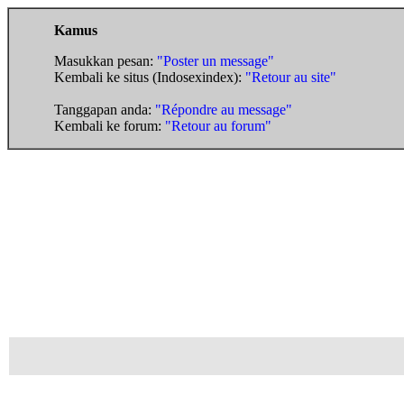
Kamus
Masukkan pesan:
"Poster un message"
Kembali ke situs (Indosexindex):
"Retour au site"
Tanggapan anda:
"Répondre au message"
Kembali ke forum:
"Retour au forum"