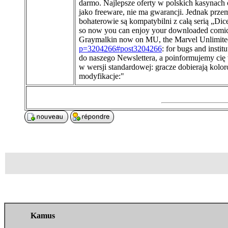
darmo. Najlepsze oferty w polskich kasynac
jako freeware, nie ma gwarancji. Jednak prz
bohaterowie są kompatybilni z całą serią „Dic
so now you can enjoy your downloaded comic
Graymalkin now on MU, the Marvel Unlimited 
p=3204266#post3204266
: for bugs and insti
do naszego Newslettera, a poinformujemy cię
w wersji standardowej: gracze dobierają kolor
modyfikacje:"
Kamus