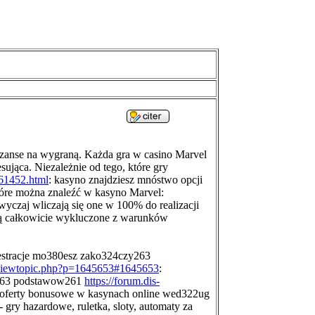
 szanse na wygraną. Każda gra w casino Marvel
resująca. Niezależnie od tego, które gry
561452.html
: kasyno znajdziesz mnóstwo opcji
które można znaleźć w kasyno Marvel:
yczaj wliczają się one w 100% do realizacji
 są całkowicie wykluczone z warunków
jestracje mo380esz zako324czy263
um/viewtopic.php?p=1645653#1645653
:
ni263 podstawow261
https://forum.dis-
ze oferty bonusowe w kasynach online wed322ug
y hazardowe, ruletka, sloty, automaty za