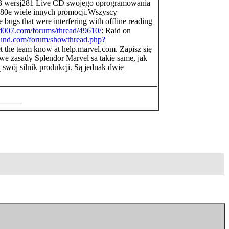
263 wersj281 Live CD swojego oprogramowania
380e wiele innych promocji.Wszyscy
ugs that were interfering with offline reading
nd007.com/forums/thread/49610/
: Raid on
ound.com/forum/showthread.php?
let the team know at help.marvel.com. Zapisz się
we zasady Splendor Marvel sa takie same, jak
 swój silnik produkcji. Są jednak dwie