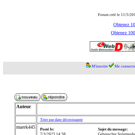
Forum créé le 11/5/20
Obtenez 100
Obtenez 1000
M'inscrire
Me connecte
Auteur
Trier par date décroissante
marek445
Posté le:
Sujet du message:
7/3/2025 14:58
Gebrauchte Solarmodu