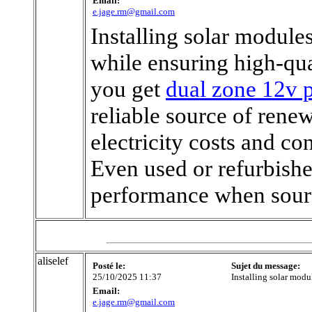
Email:
e.jage.rm@gmail.com
Installing solar module
while ensuring high-qu
you get
dual zone 12v p
reliable source of rene
electricity costs and con
Even used or refurbishe
performance when sour
aliselef
Posté le:
Sujet du message:
25/10/2025 11:37
Installing solar modu
Email:
e.jage.rm@gmail.com