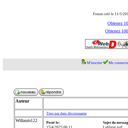
Forum créé le 11/5/20
Obtenez 100
Obtenez 1000
M'inscrire
Me connecte
Auteur
Trier par date décroissante
Willaum122
Posté le:
Sujet du messag
15/4/2025 06:11
Lafiliere turf