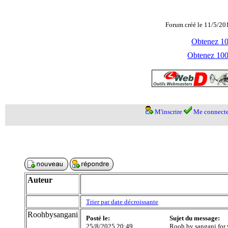
Forum créé le 11/5/20
Obtenez 100
Obtenez 1000
M'inscrire
Me connecte
Auteur
Trier par date décroissante
Roohbysangani
Posté le:
Sujet du message:
25/8/2025 20:49
Rooh by sangani for