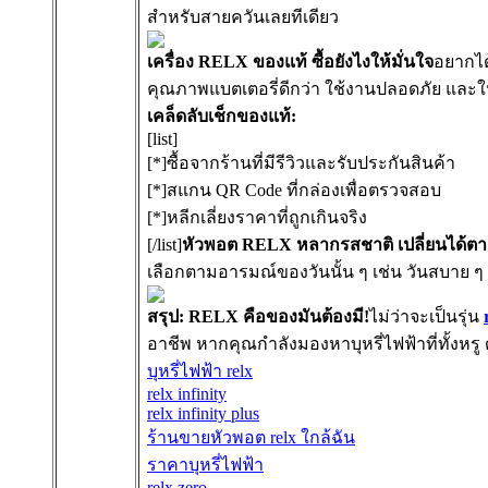
สำหรับสายควันเลยทีเดียว
เครื่อง RELX ของแท้ ซื้อยังไงให้มั่นใจ
อยากได
คุณภาพแบตเตอรี่ดีกว่า ใช้งานปลอดภัย และให้ร
เคล็ดลับเช็กของแท้:
[list]
[*]ซื้อจากร้านที่มีรีวิวและรับประกันสินค้า
[*]สแกน QR Code ที่กล่องเพื่อตรวจสอบ
[*]หลีกเลี่ยงราคาที่ถูกเกินจริง
[/list]
หัวพอต RELX หลากรสชาติ เปลี่ยนได้ต
เลือกตามอารมณ์ของวันนั้น ๆ เช่น วันสบาย ๆ สูบ
สรุป: RELX คือของมันต้องมี!
ไม่ว่าจะเป็นรุ่น
อาชีพ หากคุณกำลังมองหาบุหรี่ไฟฟ้าที่ทั้งหร
บุหรี่ไฟฟ้า relx
relx infinity
relx infinity plus
ร้านขายหัวพอต relx ใกล้ฉัน
ราคาบุหรี่ไฟฟ้า
relx zero