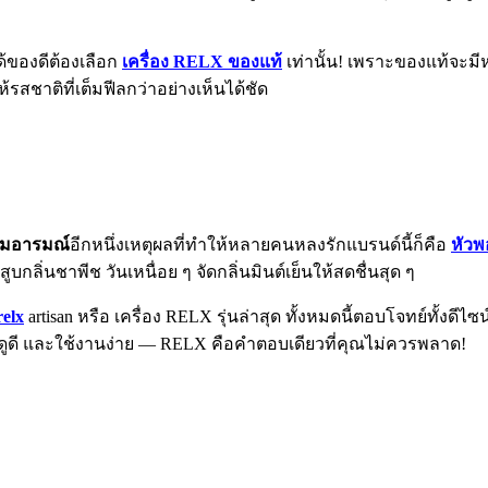
้ของดีต้องเลือก
เครื่อง RELX ของแท้
เท่านั้น! เพราะของแท้จะมี
สชาติที่เต็มฟีลกว่าอย่างเห็นได้ชัด
ามอารมณ์
อีกหนึ่งเหตุผลที่ทำให้หลายคนหลงรักแบรนด์นี้ก็คือ
หัวพ
กลิ่นชาพีช วันเหนื่อย ๆ จัดกลิ่นมินต์เย็นให้สดชื่นสุด ๆ
relx
artisan หรือ เครื่อง RELX รุ่นล่าสุด ทั้งหมดนี้ตอบโจทย์ทั้ง
ู ดูดี และใช้งานง่าย — RELX คือคำตอบเดียวที่คุณไม่ควรพลาด!