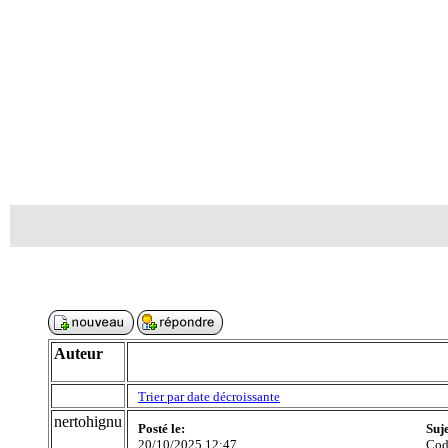
Auteur
Trier par date décroissante
nertohignu
Posté le:
Suj
20/10/2025 12:47
Cod