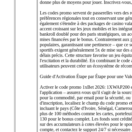
donne plus de moyens pour jouer. Inscrivez-vous, u
Les codes promo servent de passerelles vers des r
préférences régionales tout en conservant une g
également s'étendre à des packages de casino vala
accent croissant sur les jeux mobiles et les intégr
bankroll doublé pour des paris stratégiques, un a
mises financées par le bonus. Contrairement aux p
populaires, garantissant une pertinence – que ce s
sportifs exigent généralement 5x de mise sur des 
délais précis. Cette structure favorise un jeu équi
l'excitation et la durabilité. En combinant le c
utilisateurs peuvent créer un écosystème de récomp
Guide d'Activation Étape par Étape pour une Va
Activer le code promo 1xBet 2026: 1XWAP200 est s
l'application – assurez-vous qu'il s'agit de la sour
pour la commodité, par email pour la sécurité, ou 
d'inscription, localisez le champ du code promo e
incluant le pays (Côte d'Ivoire, Sénégal, Camero
plus de 100 méthodes comme les cartes, portefeuil
130 pour le bonus complet. Les fonds sont crédité
sur des accumulateurs à cotes élevées pour le spo
compte, et contactez le support 24/7 si nécessair