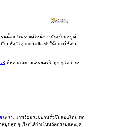
รุ่นนี้เลย! เพราะดีไซน์ของมันเรียบหรู มี
เมียมทั้งวัสดุและสัมผัส ทำให้เวลาใช้งาน
ELX
ที่หลากหลายและสมจริงสุด ๆ ไม่ว่าจะ
ุด
เพราะมาพร้อมระบบกันรั่วซึมแบบใหม่ พก
กสมูทสุด ๆ เรียกได้ว่าเป็นนวัตกรรมแห่งยุค