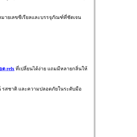
หมายเลขซีเรียลและบรรจุภัณฑ์ที่ชัดเจน
อต relx
ที่เปลี่ยนได้ง่าย แถมมีหลายกลิ่นให้
ดีไซน์ รสชาติ และความปลอดภัยในระดับมือ