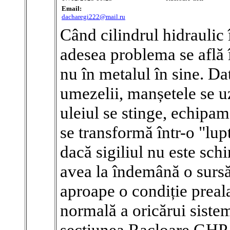
Email:
dacharegi222@mail.ru
Când cilindrul hidraulic 
adesea problema se află în
nu în metalul în sine. Dat
umezelii, manșetele se u
uleiul se stinge, echipame
se transformă într-o "lup
dacă sigiliul nu este sch
avea la îndemână o sursă 
aproape o condiție preal
normală a oricărui sistem
secțiunea Racloare GHP 