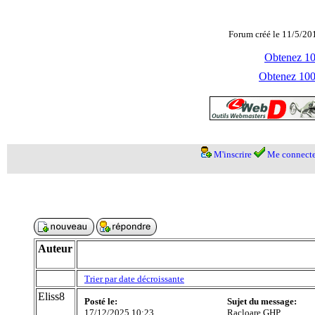
Forum créé le 11/5/20
Obtenez 100
Obtenez 1000
M'inscrire
Me connecte
Auteur
Trier par date décroissante
Eliss8
Posté le:
Sujet du message:
17/12/2025 10:23
Racloare GHP