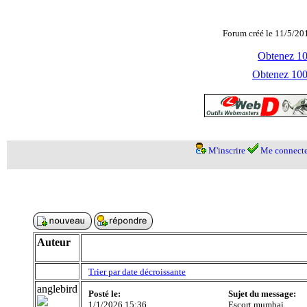
Forum créé le 11/5/20
Obtenez 100
Obtenez 1000
M'inscrire
Me connecte
Auteur
Trier par date décroissante
anglebird
Posté le:
Sujet du message:
1/1/2026 15:36
Escort mumbai