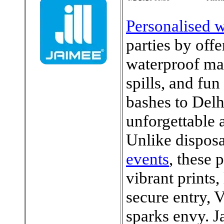
Personalised w
parties by off
waterproof mat
spills, and fu
bashes to Delh
unforgettable 
Unlike dispos
events
, these 
vibrant prints
secure entry, V
sparks envy. J