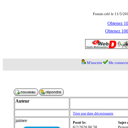
Forum créé le 11/5/20
Obtenez 100
Obtenez 1000
M'inscrire
Me connecte
Auteur
Trier par date décroissante
jaimee
Posté le:
Sujet 
6/2/2026 06:58
Person