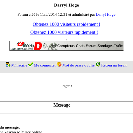
Darryl Hoge
Forum créé le 11/5/2014 12:31 et administré par
Darryl Hoge
Obtenez 1000 visiteurs rapidement !
Obtenez 1000 visiteurs rapidement !
M'inscrire
Me connecter
Mot de passe oublié
Retour au forum
Pages:
1
Message
 du message:
ne kasyno w Polsce online