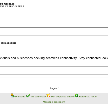
 du message:
bEST CASINO SITESS
t du message:
k
dividuals and businesses seeking seamless connectivity. Stay connected, colla
Pages:
1
M'inscrire
Me connecter
Mot de passe oublié
Retour au forum
Message précédent