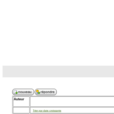
Auteur
Trier par date croissante