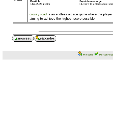
Posté le:
Sujet du message:
14/3/2025 22:16
RE: how to unlock secret cha
crossy road
is an endless arcade game where the player c
aiming to achieve the highest score possible.
M'inscrire
Me connect