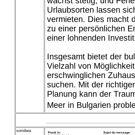
wächst stetig, und Feri
Urlaubsorten lassen s
vermieten. Dies macht d
zu einer persönlichen 
einer lohnenden Investit
Insgesamt bietet der bu
Vielzahl von Möglichkei
erschwinglichen Zuhaus
suchen. Mit der richtige
Planung kann der Traum
Meer in Bulgarien proble
somibea
Posté le:
Sujet du message: