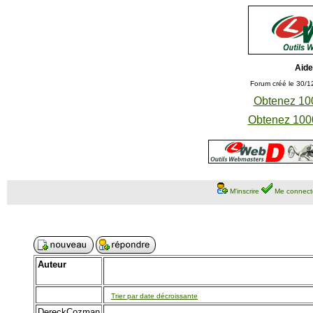
Aide
Forum créé le 30/1
Obtenez 100
Obtenez 1000
M'inscrire
Me connect
Auteur
Trier par date décroissante
DereckCozman