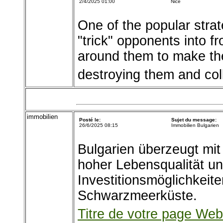
2/4/2025 01:00
Nice
One of the popular stra
"trick" opponents into fr
around them to make the
destroying them and coll
immobilien
Posté le:
Sujet du message:
26/6/2025 08:15
Immobilien Bulgarien
Bulgarien überzeugt mit
hoher Lebensqualität un
Investitionsmöglichkeit
Schwarzmeerküste.
Titre de votre page Web