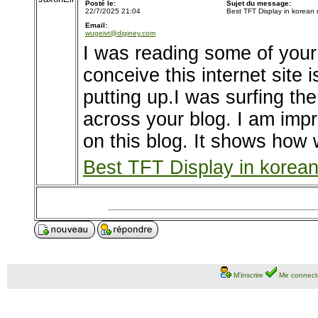
Posté le:
Sujet du message:
22/7/2025 21:04
Best TFT Display in korean
Email:
wugeivt@diginey.com
I was reading some of your 
conceive this internet site 
putting up.I was surfing th
across your blog. I am imp
on this blog. It shows how 
Best TFT Display in korea
M'inscrire
Me connect