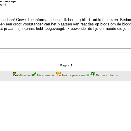
du message:
op nl
ed gedaan! Geweldige informatiedeling. Ik ben erg blij dit artikel te lezen. Bed
ik ben een groot voorstander van het plaatsen van reacties op blogs om de blog
t je aan mijn kennis hebt toegevoegd. Ik bewonder de tijd en moeite die je in
Pages:
1
M'inscrire
Me connecter
Mot de passe oublié
Retour au forum