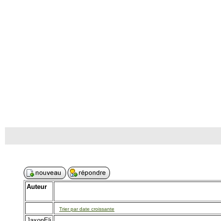
Auteur
Trier par date croissante
JaxonEli