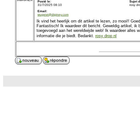
Posté le:
Sujet 
31/7/2025 08:10
rosy dr
Email:
wugeivt@diginey.com
Ik vind het heerlijk om dit artikel te lezen, zo mooi!! Go
Fantastisch! Ik waardeer dit bericht. Geweldig artikel, 
toegevoegd aan het wereldwijde web! Ik waardeer alles wa
informatie die je biedt. Bedankt.
rosy drop nl