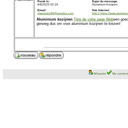
Posté le:
Sujet du message:
8/8/2025 02:19
Aluminium Kozijnen
Email:
Site Internet:
piwomok188@aravites.com
http:// https://www.alumini
Aluminium kozijnen
Titre de votre page Web
een goed
genoeg dus om voor aluminium kozijnen te kiezen!
M'inscrire
Me connect