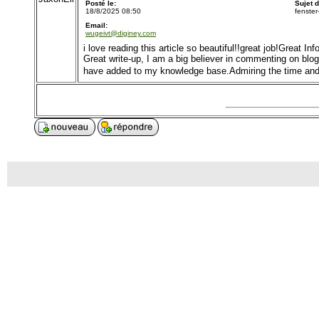
Posté le:
Sujet 
18/8/2025 08:50
fenster
Email:
wugeivt@diginey.com
i love reading this article so beautiful!!great job!Great In
Great write-up, I am a big believer in commenting on blog
have added to my knowledge base.Admiring the time and e