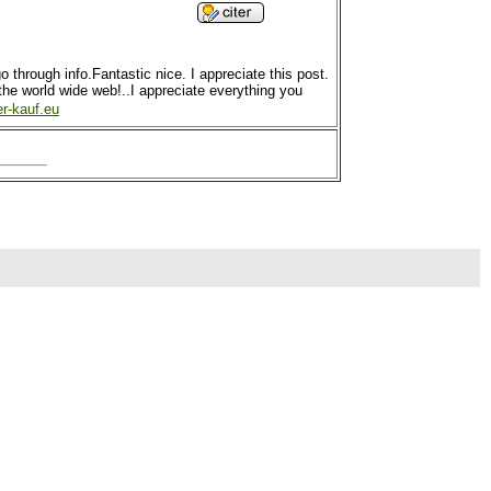
go through info.Fantastic nice. I appreciate this post.
the world wide web!..I appreciate everything you
er-kauf.eu