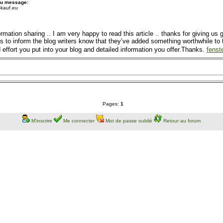
du message:
-kauf.eu
formation sharing .. I am very happy to read this article .. thanks for giving us 
s to inform the blog writers know that they’ve added something worthwhile to 
ffort you put into your blog and detailed information you offer.Thanks.
fenst
Pages:
1
M'inscrire
Me connecter
Mot de passe oublié
Retour au forum