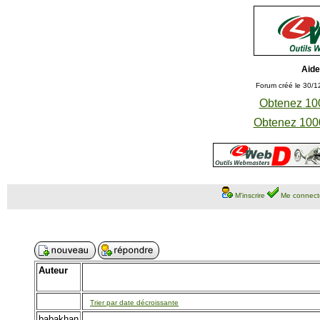
Aide
Forum créé le 30/1
Obtenez 100
Obtenez 1000
M'inscrire
Me connect
Auteur
Trier par date décroissante
babakhan