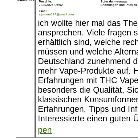
Posté le:
Sujet du message:
23/8/2025 06:52
Erfahrungen und Infos z
Email:
jojoakon577@gmail.com
ich wollte hier mal das T
ansprechen. Viele fragen s
erhältlich sind, welche re
müssen und welche Alterna
Deutschland zunehmend dis
mehr Vape-Produkte auf. H
Erfahrungen mit THC Vapes
besonders die Qualität, Si
klassischen Konsumformen.
Erfahrungen, Tipps und In
Interessierte einen guten
pen