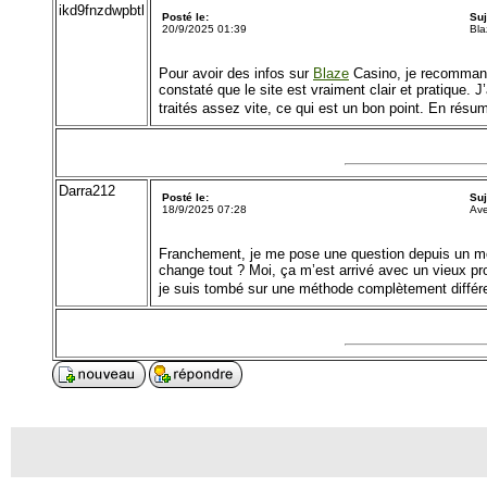
ikd9fnzdwpbtl
Posté le:
Su
20/9/2025 01:39
Bla
Pour avoir des infos sur
Blaze
Casino, je recommande
constaté que le site est vraiment clair et pratique. J
traités assez vite, ce qui est un bon point. En rés
Darra212
Posté le:
Su
18/9/2025 07:28
Ave
Franchement, je me pose une question depuis un mom
change tout ? Moi, ça m’est arrivé avec un vieux pr
je suis tombé sur une méthode complètement différe