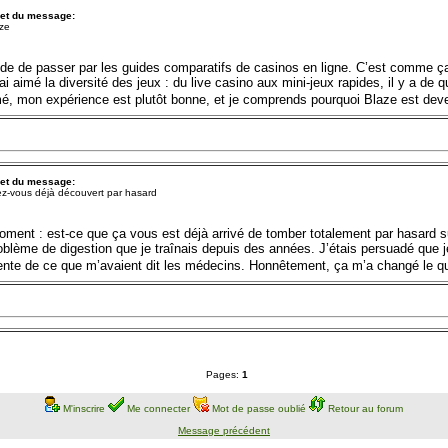
jet du message:
ze
 de passer par les guides comparatifs de casinos en ligne. C’est comme ça que
’ai aimé la diversité des jeux : du live casino aux mini-jeux rapides, il y a de
umé, mon expérience est plutôt bonne, et je comprends pourquoi Blaze est deve
jet du message:
z-vous déjà découvert par hasard
ent : est-ce que ça vous est déjà arrivé de tomber totalement par hasard su
oblème de digestion que je traînais depuis des années. J’étais persuadé que j
nte de ce que m’avaient dit les médecins. Honnêtement, ça m’a changé le qu
Pages:
1
M'inscrire
Me connecter
Mot de passe oublié
Retour au forum
Message précédent