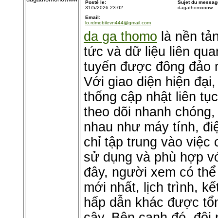
Posté le:
Sujet du messag
31/5/2026 23:02
dagathomonow
Email:
lo.rdmobilevn444@gmail.com
da ga thomo
là nền tản
tức và dữ liệu liên qua
tuyến được đông đảo 
Với giao diện hiện đại
thống cập nhật liên tụ
theo dõi nhanh chóng, t
nhau như máy tính, đi
chỉ tập trung vào việc
sử dụng và phù hợp vớ
đây, người xem có thể
mới nhất, lịch trình, k
hấp dẫn khác được tổn
cậy. Bên cạnh đó, đội 