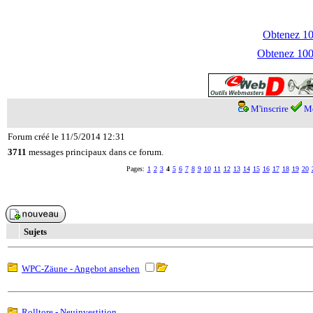
Obtenez 100
Obtenez 1000
M'inscrire
Me
Forum créé le 11/5/2014 12:31
3711
messages principaux dans ce forum.
Pages:
1
2
3
4
5
6
7
8
9
10
11
12
13
14
15
16
17
18
19
20
Sujets
WPC-Zäune - Angebot ansehen
Rolltore - Neuinvestition