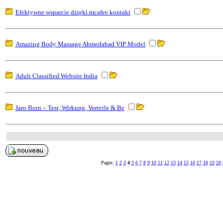
Efektywne wsparcie dzięki mcafee kontakt
Amazing Body Massage Ahmedabad VIP Model
Adult Classified Website India
Jaro Burn – Test, Wirkung, Vorteile & Be
Pages:
1
2
3
4
5
6
7
8
9
10
11
12
13
14
15
16
17
18
19
20