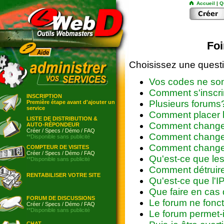
Accueil
|
Q
Foi
Choisissez une questi
Vos codes ne so
Comment s'inscri
INSCRIPTION
Plusieurs forums
Première étape avant d'ajouter un
service
Comment placer 
LISTE DE DISTRIBUTION &
Comment changer 
AUTO-RÉPONDEUR
Créer
/
Specs
/
Démo
/
FAQ
Comment changer
**Disponible sans publicité
Comment changer l
COMPTEUR DE VISITES
Créer
/
Specs
/
Démo
/
FAQ
Qu'est-ce que le
**Disponible sans publicité
Comment détruir
RENTABILISER VOTRE SITE
Qu'est-ce que l'I
Que faire en cas 
FORUM DE DISCUSSIONS
Le forum ne fonc
Créer
/
Specs
/
Démo
/
FAQ
**Disponible sans publicité
Le forum permet-
CHAT