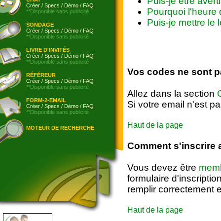
Puis-je être aver
Créer
/
Specs
/
Démo
/
FAQ
Pourquoi l'heur
**Disponible sans publicité
Puis-je mettre le
SONDAGE
Créer
/
Specs
/
Démo
/
FAQ
**Disponible sans publicité
LIVRE D'INVITÉS
Créer
/
Specs
/
Démo
/
FAQ
**Disponible sans publicité
Vos codes ne sont 
RÉFÉREUR
Créer
/
Specs
/
Démo
/
FAQ
**Disponible sans publicité
Allez dans la section
FORM-2-EMAIL
Si votre email n'est p
Créer
/
Specs
/
Démo
/
FAQ
**Disponible sans publicité
Haut de la page
MOTEUR DE RECHERCHE
Comment s'inscrire 
Vous devez être
memb
formulaire d'inscripti
remplir correctement e
Haut de la page