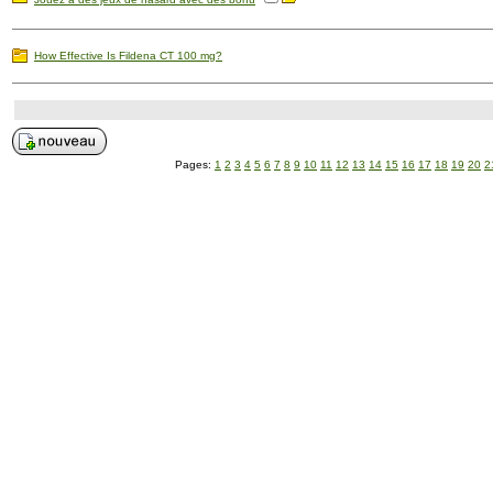
How Effective Is Fildena CT 100 mg?
Pages:
1
2
3
4
5
6
7
8
9
10
11
12
13
14
15
16
17
18
19
20
2