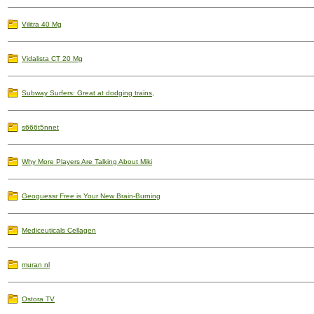
Vilitra 40 Mg
Vidalista CT 20 Mg
Subway Surfers: Great at dodging trains,
s666t5nnet
Why More Players Are Talking About Miki
Geoguessr Free is Your New Brain-Burning
Mediceuticals Cellagen
muran nl
Ostora TV