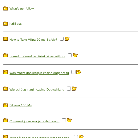
What’s up, fellow
hz88acc
How to Take Vilitra 60 mg Safely?
I need to download tiktok video without
Was macht das liraspin casino Angebot fü
Wie schützt martin casino Deutschland
Fildena 150 Mg
Comment jouer aux jeux de hasard
Jouez à des jeux de hasard avec des bonu