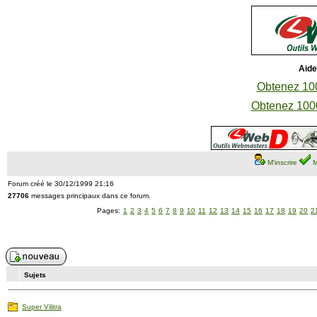
Aide
Obtenez 100
Obtenez 1000
M'inscrire
M
Forum créé le 30/12/1999 21:16
27706
messages principaux dans ce forum.
Pages:
1
2
3
4
5
6
7
8
9
10
11
12
13
14
15
16
17
18
19
20
2
Sujets
Super Vilitra