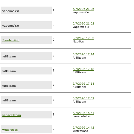
6/7/2026 21:05
7
vapormoYxr
vapormoYxr
6/7/2026 21:02
9
vapormoYxr
vapormoYxr
6/7/2026 17:53
9
Sandemilion
Nautilos
6/7/2026 17:14
8
fu88team
fu88team
6/7/2026 17:13
7
fu88team
fu88team
6/7/2026 17:13
7
fu88team
fu88team
6/7/2026 17:09
8
fu88team
fu88team
6/7/2026 15:51
8
tianacallahan
tianacallahan
6/7/2026 14:42
9
wintercross
wintercross