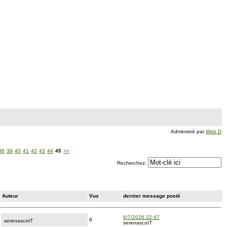
Administré par
Web D
38
39
40
41
42
43
44
45
>>
Recherchez:
Auteur
Vus
dernier message posté
6/7/2026 22:47
8
serenascotT
serenascotT