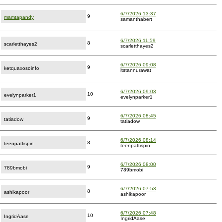
6/7/2026 13:37
9
mamtapandy
samanthabert
6/7/2026 11:59
8
scarletthayes2
scarletthayes2
6/7/2026 09:08
9
ketquaxosoinfo
itstannurawat
6/7/2026 09:03
10
evelynparker1
evelynparker1
6/7/2026 08:45
9
tatiadow
tatiadow
6/7/2026 08:14
8
teenpattispin
teenpattispin
6/7/2026 08:00
9
789bmobi
789bmobi
6/7/2026 07:53
8
ashikapoor
ashikapoor
6/7/2026 07:48
10
IngridAase
IngridAase